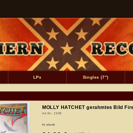
LPs
Singles (7")
MOLLY HATCHET gerahmtes Bild Firs
Art.Nr.: 2308
In stock