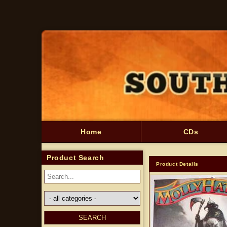
Skip to
content
Home
CDs
Product Search
Product Details
Skip to
product
information