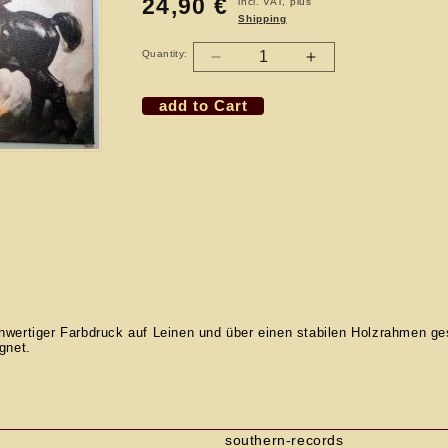
24,90 €
Regular
incl. VAT, plus
Shipping
price
Quantity:
Decrease
Increase
quantity
quantity
add to Cart
for
for
MOLLY
MOLLY
HATCHET
HATCHET
gerahmtes
gerahmtes
Bild
Bild
First
First
Album
Album
Cover
Cover
wertiger Farbdruck auf Leinen und über einen stabilen Holzrahmen ge
gnet.
m
southern-records